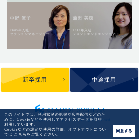
中野 僚子
薗田 美穂
2005年入社
2016年入社
セクションマネージャー
フロントエンドエンジニア
新卒採用
中途採用
このサイトでは、利用状況の把握や広告配信などのた
めに、Cookieなどを使用してアクセスデータを取得・
Copyright © Carol System Inc. All rights reserved.
利用しています。
Cookieなどの設定や使用の詳細、オプトアウトについ
同意する
ては
こちら
をご覧ください。