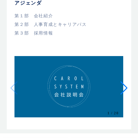
アジェンダ
第１部 会社紹介
第２部 人事育成とキャリアパス
第３部 採用情報
1
/
20