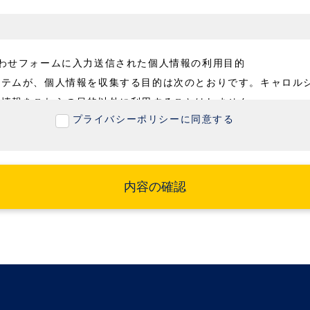
合わせフォームに入力送信された個人情報の利用目的
ステムが、個人情報を収集する目的は次のとおりです。キャロル
人情報をこれらの目的以外に利用することはしません。
プライバシーポリシーに同意する
い合わせフォームに入力送信された個人情報
わせ対応のため
利用目的以外に個人情報をご提供いただく場合、お客様ご本人よ
ときは予め利用目的を明示し、またそれ以外の形態でご提供いた
内容の確認
にその利用目的を通知または公表します。
制限
ステムは、事前にお客様の同意を得ない限り、個人情報を第三者
次の場合を除きます。
命、身体または財産の保護のために必要がある場合であって、本人