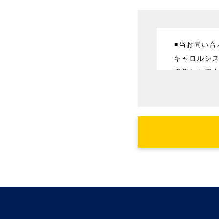
■当お問い
キャロルシ
収集した個
1. 当お問
・お問い合
また、上記
供いただく
の後速やか
■第三者提供
キャロルシ
ん。但し、
1. 人の生